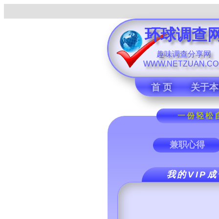
环球调查
趣味调查分享网
WWW.NETZUAN.C
首 页
关于本
一份轻松自
兼职心得
我的VIP