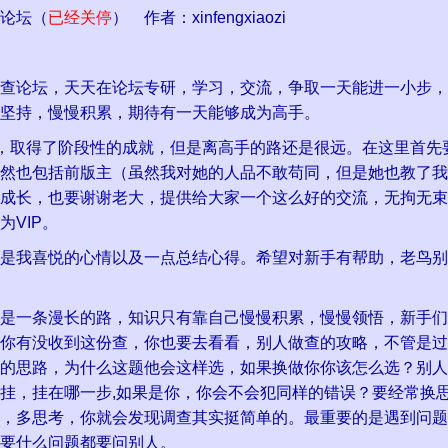
论坛（
已经关停
） 作者：xinfengxiaozi
论坛，天天在论坛专研，学习，交流，争取一天能进一小步，
坚持，慢慢积累，期待有一天能够成为高手。
，取得了阶段性的成就，但是离高手的路还是很远。在这里首先
然也包括前版主（虽然我对她的人品不敢苟同，但是她也教了我
成长，也要谢谢老大，提供给大家一个这么好的交流，无拘无束
VIP。
我喜悦的心情以及一点总结心得。希望对新手有帮助，老鸟别
一条漫长的路，知识只有靠自己慢慢积累，慢慢领悟，新手们
你有没收到这份查，你也要去看看，别人做查的攻略，不管是过
的思路，为什么这题他会这样选，如果换做你你该怎么选？别人
挂，挂在哪一步,如果是你，你会不会犯同样的错误？要经常换
，多思考，你就会发现调查其实挺简单的。最重要的是遇到问题
要什么问题都要问别人。