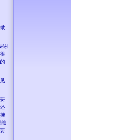
做
要谢
很
的
见
要
还
挂
思维
要