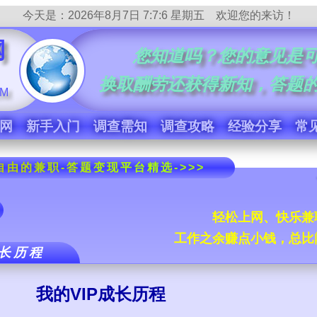
今天是：
2026年8月7日 7:7:6 星期五
欢迎您的来访！
网
您知道吗？您的意见是
换取酬劳还获得新知，答题
OM
网
新手入门
调查需知
调查攻略
经验分享
常
由的兼职-答题变现平台精选->>>
轻松上网、快乐兼
工作之余赚点小钱，总比
成长历程
我的VIP成长历程